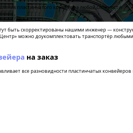
вления пластинчатого конвейера любой сложности
ут быть скорректированы нашими инженер — конструкт
-Центр» можно доукомплектовать транспортёр любыми
вейера
на заказ
авливает все разновидности пластинчатых конвейеров 