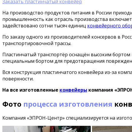
Заказать пластинчатый конвейер
На производство продуктов питания в России приход
промышленность как отрасль производства включает в
задействовано сотни тысяч единиц
конвейерного обо
По заказу одного из производителей консервов в Ро
транспортировочной трассы.
Пластинчатый транспортёр оснащён высоким бортом 
специальным бортом для предотвращения повреждени
Вся конструкция пластинчатого конвейера из-за комп
поверхности.
На все изготовленные
конвейеры
компания
«ЭПРОН
Фото
процесса изготовления
конв
Компания «ЭПРОН-Центр» специализируется на изгото